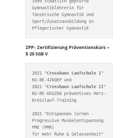
1999 Staatlich geprüfte 
Gymnastiklehrerin für 
Tänzerische Gymnastik und 
Sport/Zusatzausbildung in 
Pflegerischer Gymnastik
ZPP- Zertifizierung Präventionskurs –
§ 20 SGB V
2021 "
Crosshaus Laufschule I
" 
KU-BE-426QEP
 und 

2021 "
Crosshaus Laufschule II
" 
KU-BE-6EGZA8 
präventives Herz-
Kreislauf-Training

2021 "Entspannen lernen - 
Progressive Muskelentspannung 
PME (PMR) 

für mehr Ruhe & Gelassenheit" 