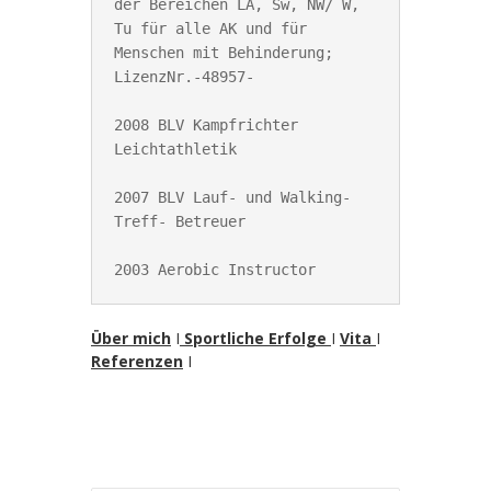
der Bereichen LA, Sw, NW/ W, 
Tu für alle AK und für 
Menschen mit Behinderung; 
LizenzNr.-48957-

2008 BLV Kampfrichter 
Leichtathletik

2007 BLV Lauf- und Walking- 
Treff- Betreuer

2003 Aerobic Instructor
Über mich
I
Sportliche Erfolge
I
Vita
I
Referenzen
I