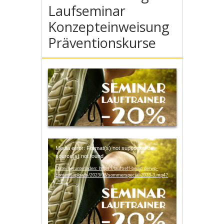
Laufseminar
Konzepteinweisung
Präventionskurse
Video-
Media error: Format(s) not supported or
Player
source(s) not found
Datei herunterladen: https://lauftreff-berlin.de/wp-
content/uploads/2023/08/sommerspecial-2023-3.mp4?
_=1